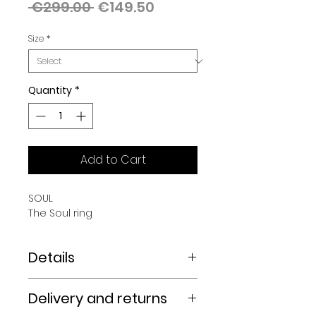
Regular
Sale
 €299.00 
€149.50
Price
Price
Size
*
Quantity
*
Add to Cart
SOUL
The Soul ring
Details
SOUL COLLECTION
Delivery and returns
Soul Ring